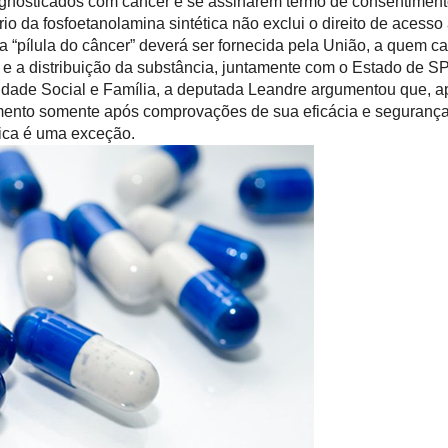
iagnosticados com câncer e se assinarem termo de consentiment
io da fosfoetanolamina sintética não exclui o direito de acess
a “pílula do câncer” deverá ser fornecida pela União, a quem c
 e a distribuição da substância, juntamente com o Estado de SP
ade Social e Família, a deputada Leandre argumentou que, ap
mento somente após comprovações de sua eficácia e segurança
tica é uma exceção.