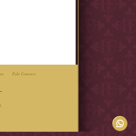
so
Fale Conosco
,