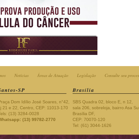
mos
Notícias
Áreas de Atuação
Legislação
Consulte seu proces
Santos-SP
Brasília
Praça Dom Idílio José Soares, n°42,
SBS Quadra 02, bloco E, n 12,
cj 21 e 22, Centro, CEP: 11013-170
sala 206, sobreloja, bairro Asa Sul
Tels: (13) 3284-0028
Brasília DF,
Whatsapp: (13) 99782-2770
CEP: 70070-120
Tel: (61) 3044-1626