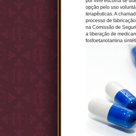
por livre escolha se d
opção pelo uso voluntár
terapêuticas. A chamad
processo de fabricação
na Comissão de Segurid
a liberação de medica
fosfoetanolamina sinté