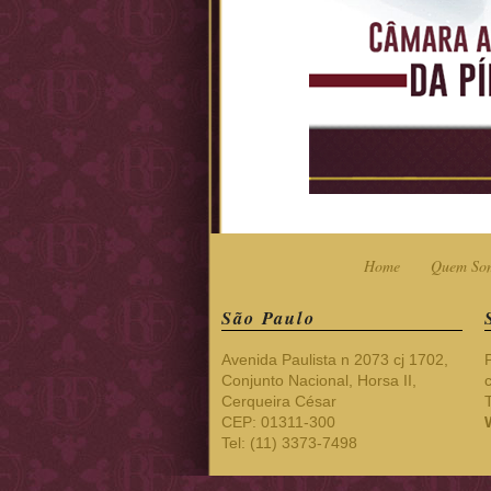
Home
Quem So
São Paulo
Avenida Paulista n 2073 cj 1702,
Conjunto Nacional, Horsa II,
Cerqueira César
CEP: 01311-300
Tel: (11) 3373-7498