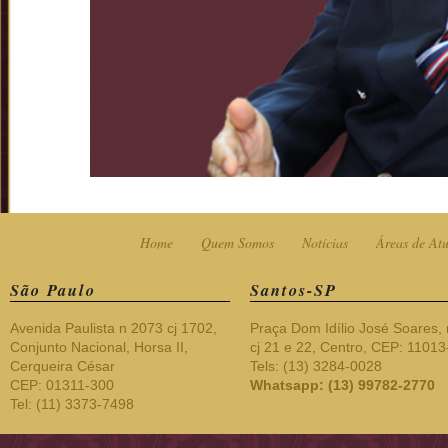
Home
Quem Somos
Notícias
Áreas de At
São Paulo
Santos-SP
Avenida Paulista n 2073 cj 1702,
Praça Dom Idílio José Soares, 
Conjunto Nacional, Horsa II,
cj 21 e 22, Centro, CEP: 1101
Cerqueira César
Tels: (13) 3284-0028
CEP: 01311-300
Whatsapp: (13) 99782-2770
Tel: (11) 3373-7498