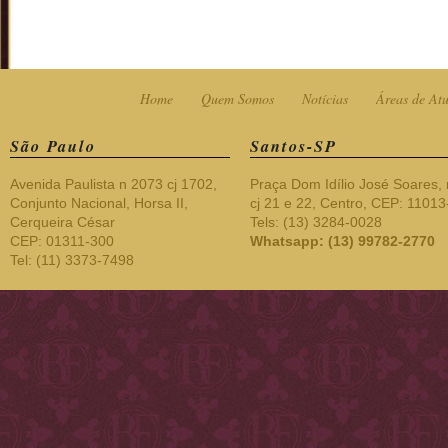
Home
Quem Somos
Notícias
Áreas de At
São Paulo
Santos-SP
Avenida Paulista n 2073 cj 1702,
Praça Dom Idílio José Soares, 
Conjunto Nacional, Horsa II,
cj 21 e 22, Centro, CEP: 1101
Cerqueira César
Tels: (13) 3284-0028
CEP: 01311-300
Whatsapp: (13) 99782-2770
Tel: (11) 3373-7498