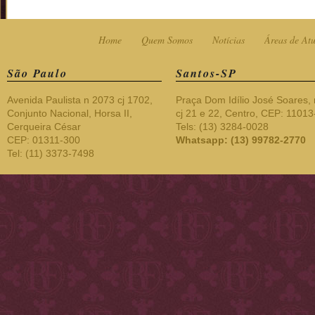
Home
Quem Somos
Notícias
Áreas de At
São Paulo
Santos-SP
Avenida Paulista n 2073 cj 1702,
Praça Dom Idílio José Soares, 
Conjunto Nacional, Horsa II,
cj 21 e 22, Centro, CEP: 1101
Cerqueira César
Tels: (13) 3284-0028
CEP: 01311-300
Whatsapp: (13) 99782-2770
Tel: (11) 3373-7498