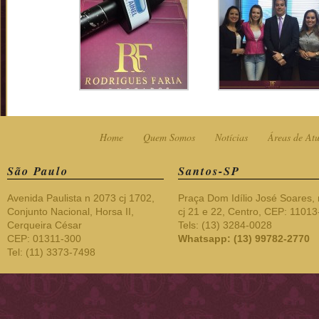
Home
Quem Somos
Notícias
Áreas de At
São Paulo
Santos-SP
Avenida Paulista n 2073 cj 1702,
Praça Dom Idílio José Soares, 
Conjunto Nacional, Horsa II,
cj 21 e 22, Centro, CEP: 1101
Cerqueira César
Tels: (13) 3284-0028
CEP: 01311-300
Whatsapp: (13) 99782-2770
Tel: (11) 3373-7498