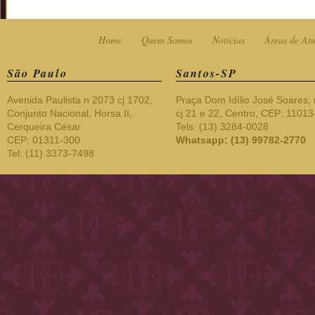
Home
Quem Somos
Notícias
Áreas de At
São Paulo
Santos-SP
Avenida Paulista n 2073 cj 1702,
Praça Dom Idílio José Soares, 
Conjunto Nacional, Horsa II,
cj 21 e 22, Centro, CEP: 1101
Cerqueira César
Tels: (13) 3284-0028
CEP: 01311-300
Whatsapp: (13) 99782-2770
Tel: (11) 3373-7498