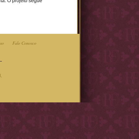
ta. O projeto segue
so
Fale Conosco
,