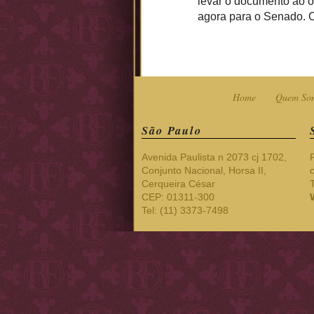
levar o documento ao ó
agora para o Senado. 
Home
Quem So
São Paulo
Avenida Paulista n 2073 cj 1702,
Conjunto Nacional, Horsa II,
Cerqueira César
CEP: 01311-300
Tel: (11) 3373-7498