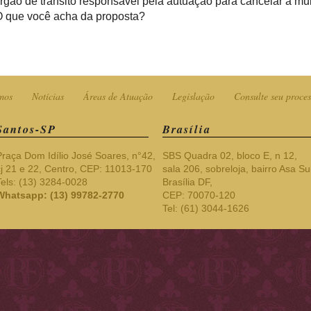
rgão de trânsito responsável pela autuação para cancelar a mul
O que você acha da proposta?
mos
Notícias
Áreas de Atuação
Legislação
Consulte seu proces
Santos-SP
Brasília
Praça Dom Idílio José Soares, n°42,
SBS Quadra 02, bloco E, n 12,
cj 21 e 22, Centro, CEP: 11013-170
sala 206, sobreloja, bairro Asa Sul
Tels: (13) 3284-0028
Brasília DF,
Whatsapp: (13) 99782-2770
CEP: 70070-120
Tel: (61) 3044-1626