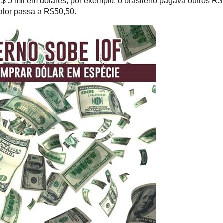
 R$ 5 mil em dólares, por exemplo, o brasileiro pagava outros 
valor passa a R$50,50.