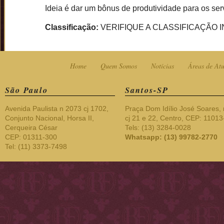
Ideia é dar um bônus de produtividade para os ser
Classificação:
VERIFIQUE A CLASSIFICAÇÃO I
Home
Quem Somos
Notícias
Áreas de At
São Paulo
Santos-SP
Avenida Paulista n 2073 cj 1702,
Praça Dom Idílio José Soares, 
Conjunto Nacional, Horsa II,
cj 21 e 22, Centro, CEP: 1101
Cerqueira César
Tels: (13) 3284-0028
CEP: 01311-300
Whatsapp: (13) 99782-2770
Tel: (11) 3373-7498