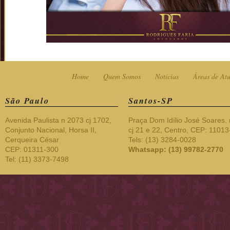
Home
Quem Somos
Notícias
Áreas de At
São Paulo
Santos-SP
Avenida Paulista n 2073 cj 1702,
Praça Dom Idílio José Soares, 
Conjunto Nacional, Horsa II,
cj 21 e 22, Centro, CEP: 1101
Cerqueira César
Tels: (13) 3284-0028
CEP: 01311-300
Whatsapp: (13) 99782-2770
Tel: (11) 3373-7498