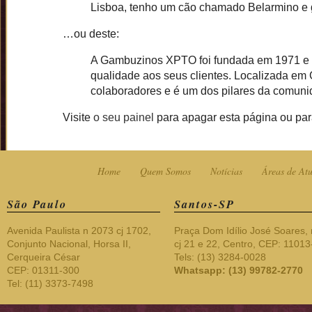
Lisboa, tenho um cão chamado Belarmino e gos
…ou deste:
A Gambuzinos XPTO foi fundada em 1971 e t
qualidade aos seus clientes. Localizada 
colaboradores e é um dos pilares da comun
Visite
o seu painel
para apagar esta página ou para
Home
Quem Somos
Notícias
Áreas de At
São Paulo
Santos-SP
Avenida Paulista n 2073 cj 1702,
Praça Dom Idílio José Soares, 
Conjunto Nacional, Horsa II,
cj 21 e 22, Centro, CEP: 1101
Cerqueira César
Tels: (13) 3284-0028
CEP: 01311-300
Whatsapp: (13) 99782-2770
Tel: (11) 3373-7498