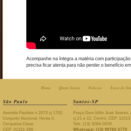
Acompanhe na íntegra a matéria com participação 
precisa ficar atenta para não perder o benefício e
Home
Quem Somos
Notícias
Áreas de At
São Paulo
Santos-SP
Avenida Paulista n 2073 cj 1702,
Praça Dom Idílio José Soares, 
Conjunto Nacional, Horsa II,
cj 21 e 22, Centro, CEP: 1101
Cerqueira César
Tels: (13) 3284-0028
CEP: 01311-300
Whatsapp: (13) 99782-2770