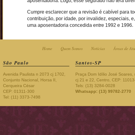
aposentadoria. Logo, esse segurado não terá direit
Cumpre esclarecer que a revisão é cabível para t
contribuição, por idade, por invalidez, especiais, 
uma aposentadoria concedida entre 1992 e 1996.
Home
Quem Somos
Notícias
Áreas de At
São Paulo
Santos-SP
Avenida Paulista n 2073 cj 1702,
Praça Dom Idílio José Soares, 
Conjunto Nacional, Horsa II,
cj 21 e 22, Centro, CEP: 1101
Cerqueira César
Tels: (13) 3284-0028
CEP: 01311-300
Whatsapp: (13) 99782-2770
Tel: (11) 3373-7498