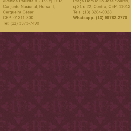
Avenida Paulista n 2073 cj 1702,
Praça Dom Idílio José Soares, 
Conjunto Nacional, Horsa II,
cj 21 e 22, Centro, CEP: 1101
Cerqueira César
Tels: (13) 3284-0028
CEP: 01311-300
Whatsapp: (13) 99782-2770
Tel: (11) 3373-7498