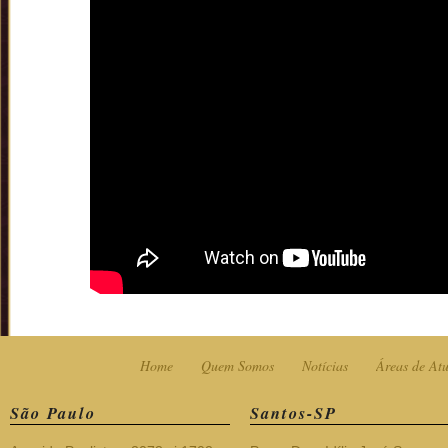
Home
Quem Somos
Notícias
Áreas de At
São Paulo
Santos-SP