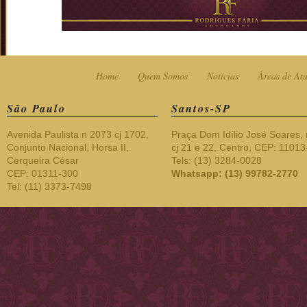
Home
Quem Somos
Notícias
Áreas de At
São Paulo
Santos-SP
Avenida Paulista n 2073 cj 1702,
Praça Dom Idílio José Soares, 
Conjunto Nacional, Horsa II,
cj 21 e 22, Centro, CEP: 1101
Cerqueira César
Tels: (13) 3284-0028
CEP: 01311-300
Whatsapp: (13) 99782-2770
Tel: (11) 3373-7498