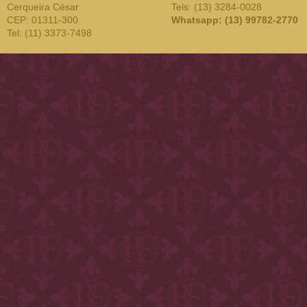
Cerqueira César
Tels: (13) 3284-0028
CEP: 01311-300
Whatsapp: (13) 99782-2770
Tel: (11) 3373-7498