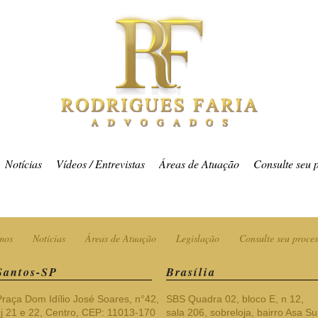
Notícias
Vídeos / Entrevistas
Áreas de Atuação
Consulte seu 
mos
Notícias
Áreas de Atuação
Legislação
Consulte seu proces
Santos-SP
Brasília
Praça Dom Idílio José Soares, n°42,
SBS Quadra 02, bloco E, n 12,
cj 21 e 22, Centro, CEP: 11013-170
sala 206, sobreloja, bairro Asa Sul