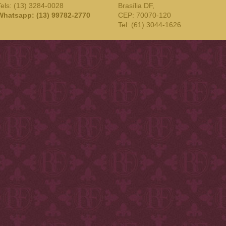
Tels: (13) 3284-0028
Brasília DF,
Whatsapp: (13) 99782-2770
CEP: 70070-120
Tel: (61) 3044-1626