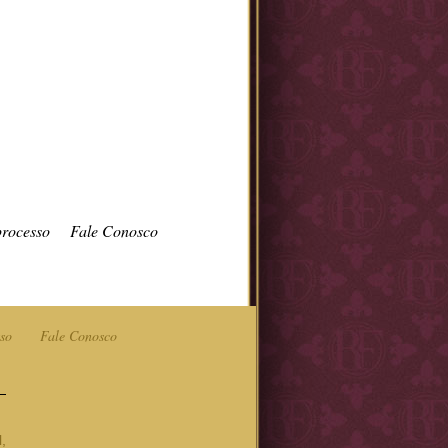
processo
Fale Conosco
so
Fale Conosco
,