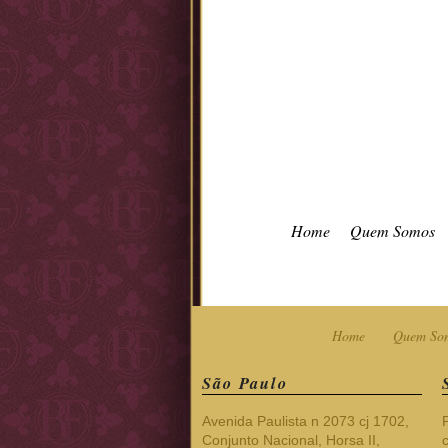
Home
Quem Somos
Home
Quem So
São Paulo
Avenida Paulista n 2073 cj 1702,
Conjunto Nacional, Horsa II,