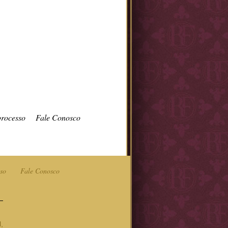
processo
Fale Conosco
so
Fale Conosco
,