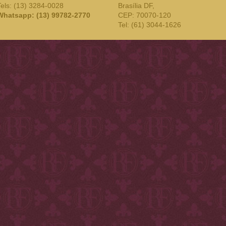
Tels: (13) 3284-0028
Brasília DF,
Whatsapp: (13) 99782-2770
CEP: 70070-120
Tel: (61) 3044-1626