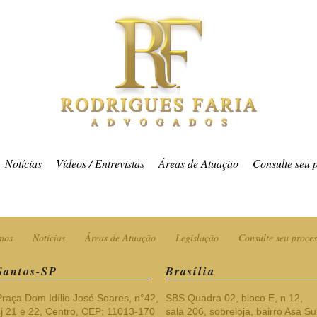
Notícias
Vídeos / Entrevistas
Áreas de Atuação
Consulte seu 
mos
Notícias
Áreas de Atuação
Legislação
Consulte seu proces
Santos-SP
Brasília
Praça Dom Idílio José Soares, n°42,
SBS Quadra 02, bloco E, n 12,
cj 21 e 22, Centro, CEP: 11013-170
sala 206, sobreloja, bairro Asa Sul