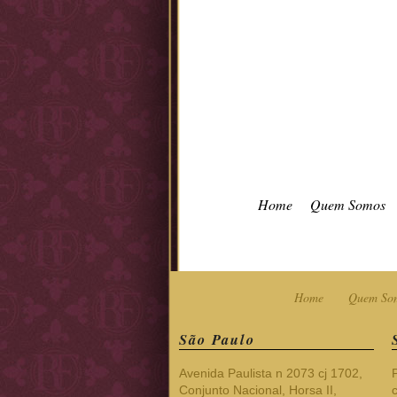
Home
Quem Somos
Home
Quem So
São Paulo
Avenida Paulista n 2073 cj 1702,
Conjunto Nacional, Horsa II,