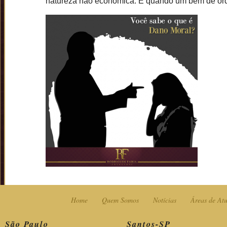
natureza não econômica. É quando um bem de ord
Home
Quem Somos
Notícias
Áreas de At
São Paulo
Santos-SP